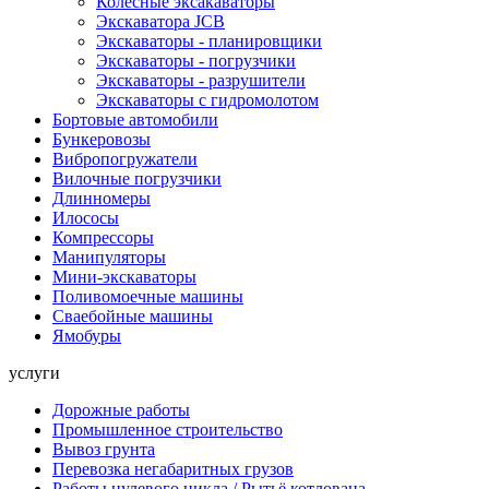
Колесные эксакаваторы
Экскаватора JCB
Экскаваторы - планировщики
Экскаваторы - погрузчики
Экскаваторы - разрушители
Экскаваторы с гидромолотом
Бортовые автомобили
Бункеровозы
Вибропогружатели
Вилочные погрузчики
Длинномеры
Илососы
Компрессоры
Манипуляторы
Мини-экскаваторы
Поливомоечные машины
Сваебойные машины
Ямобуры
услуги
Дорожные работы
Промышленное строительство
Вывоз грунта
Перевозка негабаритных грузов
Работы нулевого цикла / Рытьё котлована