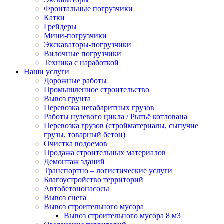
Фронтальные погрузчики
Катки
Грейдеры
Мини-погрузчики
Экскаваторы-погрузчики
Вилочные погрузчики
Техника с наработкой
Наши услуги
Дорожные работы
Промышленное строительство
Вывоз грунта
Перевозка негабаритных грузов
Работы нулевого цикла / Рытьё котлована
Перевозка грузов (стройматериалы, сыпучие
грузы, товарный бетон)
Очистка водоемов
Продажа строительных материалов
Демонтаж зданий
Транспортно – логистические услуги
Благоустройство территорий
Автобетононасосы
Вывоз снега
Вывоз строительного мусора
Вывоз строительного мусора 8 м3