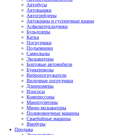
Автобусы
Автовышки
Автогрейдеры
Автокраны и гусеничные краны
Асфальтоукладчики
Бульдозеры
Катки
Погрузчики
Подъемники
Самосвалы
Экскаваторы
Бортовые автомобили
Бункеровозы
Вибропогружатели
Вилочные погрузчики
Длинномеры
Илососы
Компрессоры
Манипуляторы
Мини-экскаваторы
Поливомоечные машины
Сваебойные машины
Ямобуры
Продажа
Экскаваторы