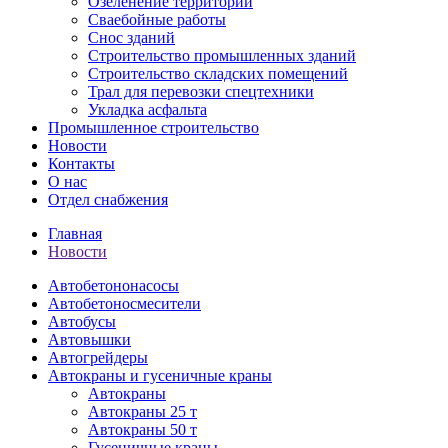
Озеленение территорий
Сваебойные работы
Снос зданий
Строительство промышленных зданий
Строительство складских помещений
Трал для перевозки спецтехники
Укладка асфальта
Промышленное строительство
Новости
Контакты
О нас
Отдел снабжения
Главная
Новости
Автобетононасосы
Авто­бетоно­смесители
Автобусы
Автовышки
Автогрейдеры
Автокраны и гусеничные краны
Автокраны
Автокраны 25 т
Автокраны 50 т
Гусеничные краны