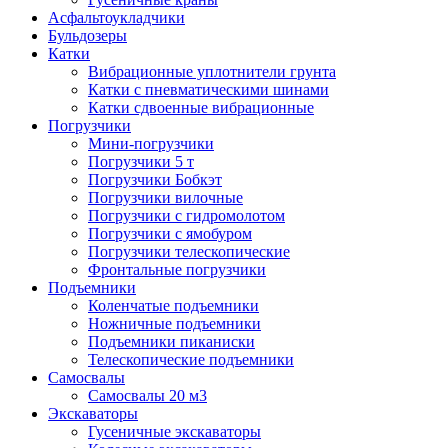
Асфальтоукладчики
Бульдозеры
Катки
Вибрационные уплотнители грунта
Катки с пневматическими шинами
Катки сдвоенные вибрационные
Погрузчики
Мини-погрузчики
Погрузчики 5 т
Погрузчики Бобкэт
Погрузчики вилочные
Погрузчики с гидромолотом
Погрузчики с ямобуром
Погрузчики телескопические
Фронтальные погрузчики
Подъемники
Коленчатые подъемники
Ножничные подъемники
Подъемники пиканиски
Телескопические подъемники
Самосвалы
Самосвалы 20 м3
Экскаваторы
Гусеничные экскаваторы