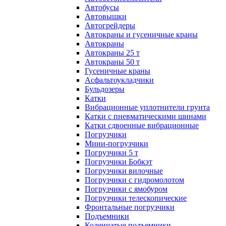
Автобусы
Автовышки
Автогрейдеры
Автокраны и гусеничные краны
Автокраны
Автокраны 25 т
Автокраны 50 т
Гусеничные краны
Асфальтоукладчики
Бульдозеры
Катки
Вибрационные уплотнители грунта
Катки с пневматическими шинами
Катки сдвоенные вибрационные
Погрузчики
Мини-погрузчики
Погрузчики 5 т
Погрузчики Бобкэт
Погрузчики вилочные
Погрузчики с гидромолотом
Погрузчики с ямобуром
Погрузчики телескопические
Фронтальные погрузчики
Подъемники
Коленчатые подъемники