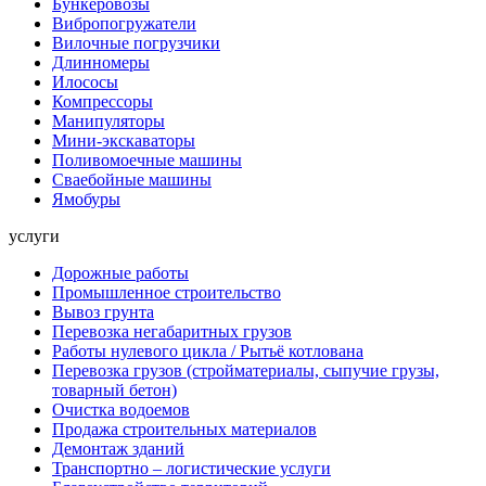
Бункеровозы
Вибропогружатели
Вилочные погрузчики
Длинномеры
Илососы
Компрессоры
Манипуляторы
Мини-экскаваторы
Поливомоечные машины
Сваебойные машины
Ямобуры
услуги
Дорожные работы
Промышленное строительство
Вывоз грунта
Перевозка негабаритных грузов
Работы нулевого цикла / Рытьё котлована
Перевозка грузов (стройматериалы, сыпучие грузы,
товарный бетон)
Очистка водоемов
Продажа строительных материалов
Демонтаж зданий
Транспортно – логистические услуги