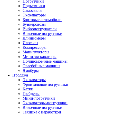
Погрузчики
Подъемники
Самосвалы
Экскаваторы
Бортовые автомобили
Бункеровозы
Вибропогружатели
Вилочные погрузчики
Длинномеры
Илососы
Компрессоры
Манипуляторы
Мини-экскаваторы
Поливомоечные машины
Сваебойные машины
Ямобуры
Продажа
Экскаваторы
Фронтальные погрузчики
Катки
Грейдеры
Мини-погрузчики
Экскаваторы-погрузчики
Вилочные погрузчики
Техника с наработкой