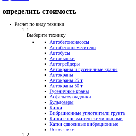
определить стоимость
Расчет по виду техники
1
Выберите технику
Автобетононасосы
Авто­бетоно­смесители
Автобусы
Автовышки
Автогрейдеры
Автокраны и гусеничные краны
Автокраны
Автокраны 25 т
Автокраны 50 т
Гусеничные краны
Асфальтоукладчики
Бульдозеры
Катки
Вибрационные уплотнители грунта
Катки с пневматическими шинами
Катки сдвоенные вибрационные
Погрузчики
2
Мини-погрузчики