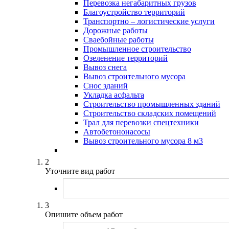
Перевозка негабаритных грузов
Вилочные погрузчики
Благоустройство территорий
Длинномеры
Транспортно – логистические услуги
Илососы
Дорожные работы
Компрессоры
Сваебойные работы
Манипуляторы
Промышленное строительство
Мини-экскаваторы
Озеленение территорий
Поливомоечные машины
Вывоз снега
Сваебойные машины
Вывоз строительного мусора
Ямобуры
Снос зданий
Укладка асфальта
Строительство промышленных зданий
Строительство складских помещений
Трал для перевозки спецтехники
Автобетононасосы
Вывоз строительного мусора 8 м3
2
Уточните вид работ
3
Опишите объем работ