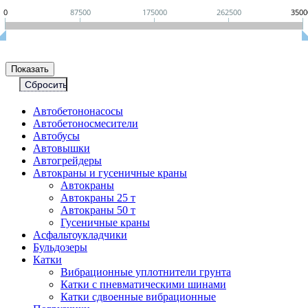
0
87500
175000
262500
3500
Автобетононасосы
Авто­бетоно­смесители
Автобусы
Автовышки
Автогрейдеры
Автокраны и гусеничные краны
Автокраны
Автокраны 25 т
Автокраны 50 т
Гусеничные краны
Асфальтоукладчики
Бульдозеры
Катки
Вибрационные уплотнители грунта
Катки с пневматическими шинами
Катки сдвоенные вибрационные