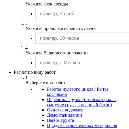
Укажите срок аренды
Погрузчики 5 т
Погрузчики Бобкэт
Погрузчики вилочные
Погрузчики с гидромолотом
3
Погрузчики с ямобуром
Укажите продолжительность смены
Погрузчики телескопические
Фронтальные погрузчики
Подъемники
Коленчатые подъемники
4
Ножничные подъемники
Укажите Ваше местоположение
Подъемники пиканиски
Телескопические подъемники
Самосвалы
Самосвалы 20 м3
Расчет по виду работ
Экскаваторы
1
Гусеничные экскаваторы
Выберите вид работ
Колесные эксакаваторы
Работы нулевого цикла / Рытьё
Экскаватора JCB
котлована
Экскаваторы - планировщики
Перевозка грузов (стройматериалы,
Экскаваторы - погрузчики
сыпучие грузы, товарный бетон)
Экскаваторы - разрушители
Очистка водоемов
Экскаваторы с гидромолотом
Демонтаж зданий
Бортовые автомобили
Вывоз грунта
Бункеровозы
Продажа строительных материалов
Вибропогружатели