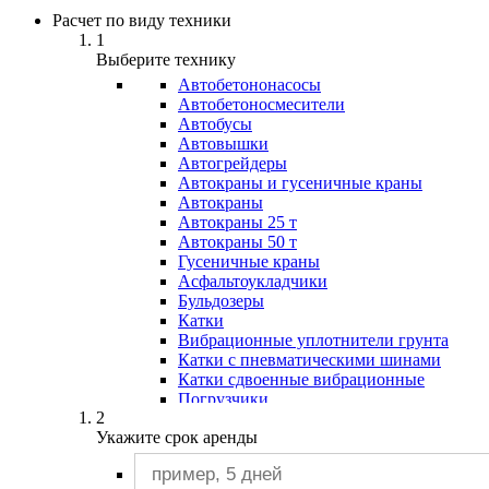
Расчет по виду техники
1
Выберите технику
Автобетононасосы
Авто­бетоно­смесители
Автобусы
Автовышки
Автогрейдеры
Автокраны и гусеничные краны
Автокраны
Автокраны 25 т
Автокраны 50 т
Гусеничные краны
Асфальтоукладчики
Бульдозеры
Катки
Вибрационные уплотнители грунта
Катки с пневматическими шинами
Катки сдвоенные вибрационные
Погрузчики
2
Мини-погрузчики
Укажите срок аренды
Погрузчики 5 т
Погрузчики Бобкэт
Погрузчики вилочные