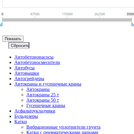
0
87500
175000
262500
3500
Автобетононасосы
Авто­бетоно­смесители
Автобусы
Автовышки
Автогрейдеры
Автокраны и гусеничные краны
Автокраны
Автокраны 25 т
Автокраны 50 т
Гусеничные краны
Асфальтоукладчики
Бульдозеры
Катки
Вибрационные уплотнители грунта
Катки с пневматическими шинами