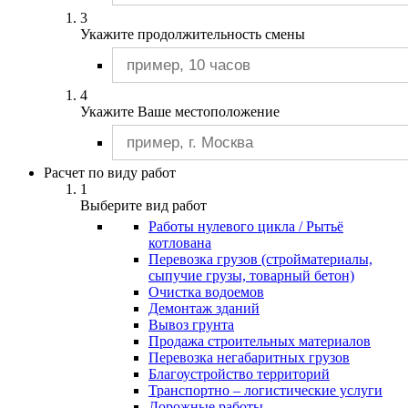
Погрузчики с гидромолотом
3
Погрузчики с ямобуром
Укажите продолжительность смены
Погрузчики телескопические
Фронтальные погрузчики
Подъемники
Коленчатые подъемники
4
Ножничные подъемники
Укажите Ваше местоположение
Подъемники пиканиски
Телескопические подъемники
Самосвалы
Самосвалы 20 м3
Расчет по виду работ
Экскаваторы
1
Гусеничные экскаваторы
Выберите вид работ
Колесные эксакаваторы
Работы нулевого цикла / Рытьё
Экскаватора JCB
котлована
Экскаваторы - планировщики
Перевозка грузов (стройматериалы,
Экскаваторы - погрузчики
сыпучие грузы, товарный бетон)
Экскаваторы - разрушители
Очистка водоемов
Экскаваторы с гидромолотом
Демонтаж зданий
Бортовые автомобили
Вывоз грунта
Бункеровозы
Продажа строительных материалов
Вибропогружатели
Перевозка негабаритных грузов
Вилочные погрузчики
Благоустройство территорий
Длинномеры
Транспортно – логистические услуги
Илососы
Дорожные работы