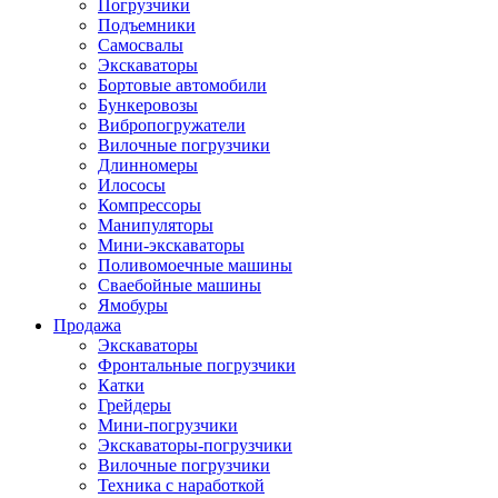
Погрузчики
Подъемники
Самосвалы
Экскаваторы
Бортовые автомобили
Бункеровозы
Вибропогружатели
Вилочные погрузчики
Длинномеры
Илососы
Компрессоры
Манипуляторы
Мини-экскаваторы
Поливомоечные машины
Сваебойные машины
Ямобуры
Продажа
Экскаваторы
Фронтальные погрузчики
Катки
Грейдеры
Мини-погрузчики
Экскаваторы-погрузчики
Вилочные погрузчики
Техника с наработкой