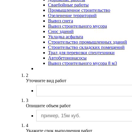
Компрессоры
Сваебойные работы
Манипуляторы
Промышленное строительство
Мини-экскаваторы
Озеленение территорий
Поливомоечные машины
Вывоз снега
Сваебойные машины
Вывоз строительного мусора
Ямобуры
Снос зданий
Укладка асфальта
Строительство промышленных зданий
Строительство складских помещений
Трал для перевозки спецтехники
Автобетононасосы
Вывоз строительного мусора 8 м3
2
Уточните вид работ
3
Опишите объем работ
4
Укажите срок выполнения работ