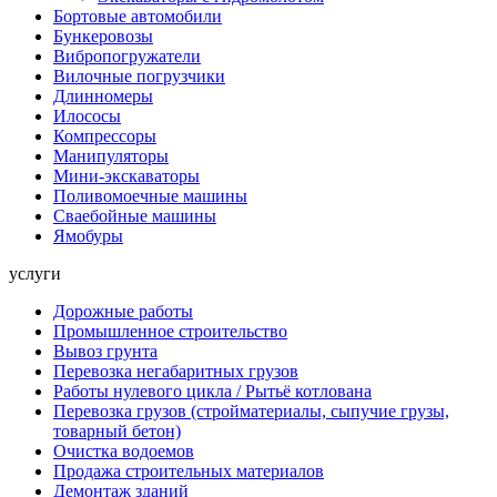
Бортовые автомобили
Бункеровозы
Вибропогружатели
Вилочные погрузчики
Длинномеры
Илососы
Компрессоры
Манипуляторы
Мини-экскаваторы
Поливомоечные машины
Сваебойные машины
Ямобуры
услуги
Дорожные работы
Промышленное строительство
Вывоз грунта
Перевозка негабаритных грузов
Работы нулевого цикла / Рытьё котлована
Перевозка грузов (стройматериалы, сыпучие грузы,
товарный бетон)
Очистка водоемов
Продажа строительных материалов
Демонтаж зданий