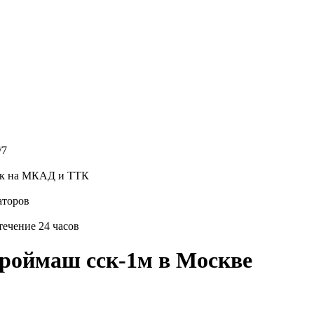
/7
уск на МКАД и ТТК
аторов
течение 24 часов
троймаш сск-1м в Москве