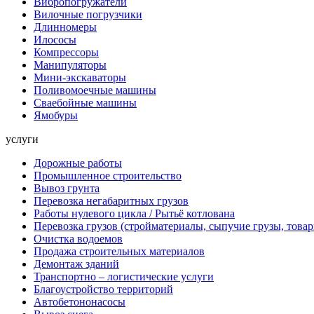
Вибропогружатели
Вилочные погрузчики
Длинномеры
Илососы
Компрессоры
Манипуляторы
Мини-экскаваторы
Поливомоечные машины
Сваебойные машины
Ямобуры
услуги
Дорожные работы
Промышленное строительство
Вывоз грунта
Перевозка негабаритных грузов
Работы нулевого цикла / Рытьё котлована
Перевозка грузов (стройматериалы, сыпучие грузы, това
Очистка водоемов
Продажа строительных материалов
Демонтаж зданий
Транспортно – логистические услуги
Благоустройство территорий
Автобетононасосы