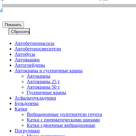
Автобетононасосы
Авто­бетоно­смесители
Автобусы
Автовышки
Автогрейдеры
Автокраны и гусеничные краны
Автокраны
Автокраны 25 т
Автокраны 50 т
Гусеничные краны
Асфальтоукладчики
Бульдозеры
Катки
Вибрационные уплотнители грунта
Катки с пневматическими шинами
Катки сдвоенные вибрационные
Погрузчики