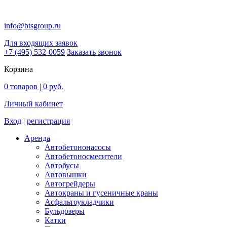
info@btsgroup.ru
Для входящих заявок
+7 (495) 532-0059
Заказать звонок
Корзина
0
товаров |
0 руб.
Личный кабинет
Вход
|
регистрация
Аренда
Автобетононасосы
Авто­бетоно­смесители
Автобусы
Автовышки
Автогрейдеры
Автокраны и гусеничные краны
Асфальтоукладчики
Бульдозеры
Катки