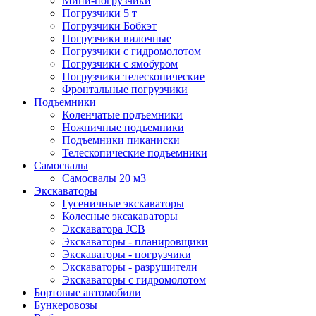
Мини-погрузчики
Погрузчики 5 т
Погрузчики Бобкэт
Погрузчики вилочные
Погрузчики с гидромолотом
Погрузчики с ямобуром
Погрузчики телескопические
Фронтальные погрузчики
Подъемники
Коленчатые подъемники
Ножничные подъемники
Подъемники пиканиски
Телескопические подъемники
Самосвалы
Самосвалы 20 м3
Экскаваторы
Гусеничные экскаваторы
Колесные эксакаваторы
Экскаватора JCB
Экскаваторы - планировщики
Экскаваторы - погрузчики
Экскаваторы - разрушители
Экскаваторы с гидромолотом
Бортовые автомобили
Бункеровозы