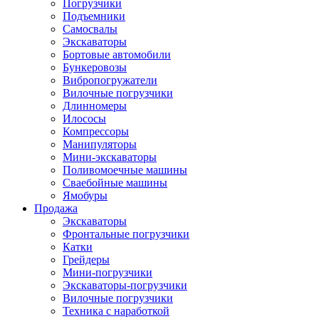
Погрузчики
Подъемники
Самосвалы
Экскаваторы
Бортовые автомобили
Бункеровозы
Вибропогружатели
Вилочные погрузчики
Длинномеры
Илососы
Компрессоры
Манипуляторы
Мини-экскаваторы
Поливомоечные машины
Сваебойные машины
Ямобуры
Продажа
Экскаваторы
Фронтальные погрузчики
Катки
Грейдеры
Мини-погрузчики
Экскаваторы-погрузчики
Вилочные погрузчики
Техника с наработкой