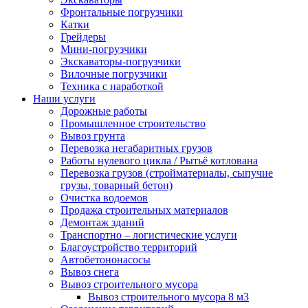
Фронтальные погрузчики
Катки
Грейдеры
Мини-погрузчики
Экскаваторы-погрузчики
Вилочные погрузчики
Техника с наработкой
Наши услуги
Дорожные работы
Промышленное строительство
Вывоз грунта
Перевозка негабаритных грузов
Работы нулевого цикла / Рытьё котлована
Перевозка грузов (стройматериалы, сыпучие
грузы, товарный бетон)
Очистка водоемов
Продажа строительных материалов
Демонтаж зданий
Транспортно – логистические услуги
Благоустройство территорий
Автобетононасосы
Вывоз снега
Вывоз строительного мусора
Вывоз строительного мусора 8 м3