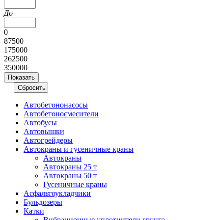
До
0
87500
175000
262500
350000
Автобетононасосы
Авто­бетоно­смесители
Автобусы
Автовышки
Автогрейдеры
Автокраны и гусеничные краны
Автокраны
Автокраны 25 т
Автокраны 50 т
Гусеничные краны
Асфальтоукладчики
Бульдозеры
Катки
Вибрационные уплотнители грунта