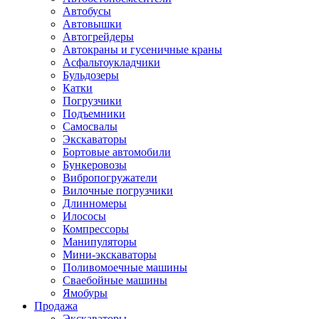
Автобусы
Автовышки
Автогрейдеры
Автокраны и гусеничные краны
Асфальтоукладчики
Бульдозеры
Катки
Погрузчики
Подъемники
Самосвалы
Экскаваторы
Бортовые автомобили
Бункеровозы
Вибропогружатели
Вилочные погрузчики
Длинномеры
Илососы
Компрессоры
Манипуляторы
Мини-экскаваторы
Поливомоечные машины
Сваебойные машины
Ямобуры
Продажа
Экскаваторы