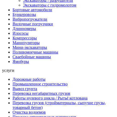
Экскаваторы - разрушители
Экскаваторы с гидромолотом
Бортовые автомобили
Бункеровозы
Вибропогружатели
Вилочные погрузчики
Длинномеры
Илососы
Компрессоры
Манипуляторы
Мини-экскаваторы
Поливомоечные машины
Сваебойные машины
Ямобуры
услуги
Дорожные работы
Промышленное строительство
Вывоз грунта
Перевозка негабаритных грузов
Работы нулевого цикла / Рытьё котлована
Перевозка грузов (стройматериалы, сыпучие грузы,
товарный бетон)
Очистка водоемов
Продажа строительных материалов