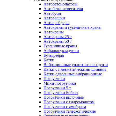
Автобетононасосы
Авто­бетоно­смесители
Автобусы
Автовышки
Автогрейдеры
Автокраны и гусеничные краны
Автокраны
Автокраны 25 т
Автокраны 50 т
Гусеничные краны
Асфальтоукладчики
Бульдозеры
Катки
Вибрационные уплотнители грунта
Катки с пневматическими шинами
Катки сдвоенные вибрационные
Погрузчики
Мини-погрузчики
Погрузчики 5 т
Погрузчики Бобкэт
Погрузчики вилочные
Погрузчики с гидромолотом
Погрузчики с ямобуром
Погрузчики телескопические
Фронтальные погрузчики