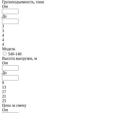
Грузоподъемность, тонн
От
До
3
3
4
4
4
Модель
540-140
Высота выгрузки, м
От
До
9
13
17
21
25
Цена за смену
От