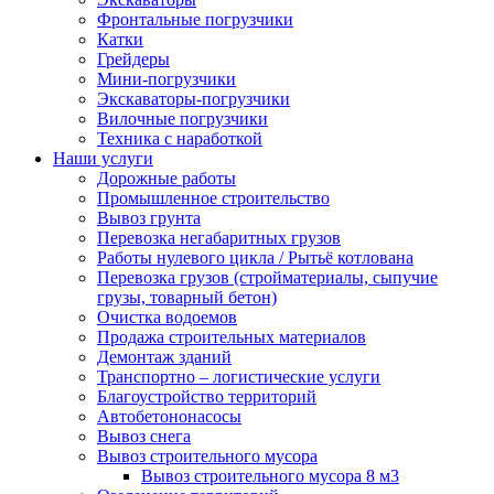
Фронтальные погрузчики
Катки
Грейдеры
Мини-погрузчики
Экскаваторы-погрузчики
Вилочные погрузчики
Техника с наработкой
Наши услуги
Дорожные работы
Промышленное строительство
Вывоз грунта
Перевозка негабаритных грузов
Работы нулевого цикла / Рытьё котлована
Перевозка грузов (стройматериалы, сыпучие
грузы, товарный бетон)
Очистка водоемов
Продажа строительных материалов
Демонтаж зданий
Транспортно – логистические услуги
Благоустройство территорий
Автобетононасосы
Вывоз снега
Вывоз строительного мусора
Вывоз строительного мусора 8 м3