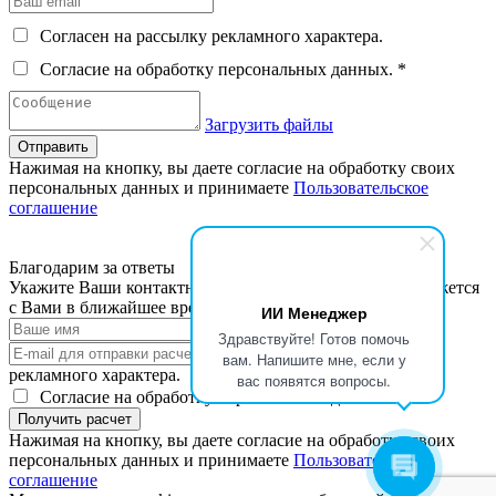
Согласен на рассылку рекламного характера.
Согласие на обработку персональных данных. *
Загрузить файлы
Отправить
Нажимая на кнопку, вы даете согласие на обработку своих
персональных данных и принимаете
Пользовательское
соглашение
Благодарим за ответы
Укажите Ваши контактные данные, наш специалист свяжется
с Вами в ближайшее время
ИИ Менеджер
Здравствуйте! Готов помочь
Согласен на рассылку
вам. Напишите мне, если у
рекламного характера.
вас появятся вопросы.
Согласие на обработку персональных данных.
Получить расчет
Нажимая на кнопку, вы даете согласие на обработку своих
персональных данных и принимаете
Пользовательское
соглашение