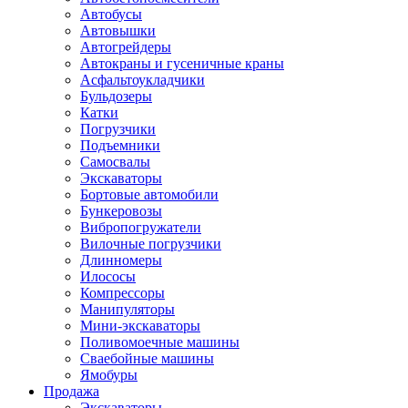
Автобусы
Автовышки
Автогрейдеры
Автокраны и гусеничные краны
Асфальтоукладчики
Бульдозеры
Катки
Погрузчики
Подъемники
Самосвалы
Экскаваторы
Бортовые автомобили
Бункеровозы
Вибропогружатели
Вилочные погрузчики
Длинномеры
Илососы
Компрессоры
Манипуляторы
Мини-экскаваторы
Поливомоечные машины
Сваебойные машины
Ямобуры
Продажа
Экскаваторы