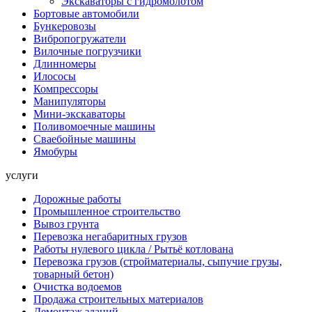
Экскаваторы с гидромолотом
Бортовые автомобили
Бункеровозы
Вибропогружатели
Вилочные погрузчики
Длинномеры
Илососы
Компрессоры
Манипуляторы
Мини-экскаваторы
Поливомоечные машины
Сваебойные машины
Ямобуры
услуги
Дорожные работы
Промышленное строительство
Вывоз грунта
Перевозка негабаритных грузов
Работы нулевого цикла / Рытьё котлована
Перевозка грузов (стройматериалы, сыпучие грузы,
товарный бетон)
Очистка водоемов
Продажа строительных материалов
Демонтаж зданий