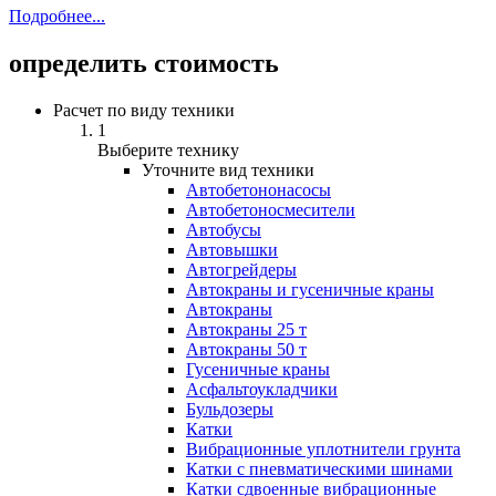
Подробнее...
определить стоимость
Расчет по виду техники
1
Выберите технику
Уточните вид техники
Автобетононасосы
Авто­бетоно­смесители
Автобусы
Автовышки
Автогрейдеры
Автокраны и гусеничные краны
Автокраны
Автокраны 25 т
Автокраны 50 т
Гусеничные краны
Асфальтоукладчики
Бульдозеры
Катки
Вибрационные уплотнители грунта
Катки с пневматическими шинами
Катки сдвоенные вибрационные