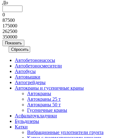
До
0
87500
175000
262500
350000
Автобетононасосы
Авто­бетоно­смесители
Автобусы
Автовышки
Автогрейдеры
Автокраны и гусеничные краны
Автокраны
Автокраны 25 т
Автокраны 50 т
Гусеничные краны
Асфальтоукладчики
Бульдозеры
Катки
Вибрационные уплотнители грунта
Катки с пневматическими шинами