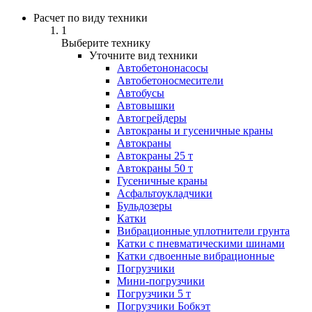
Расчет по виду техники
1
Выберите технику
Уточните вид техники
Автобетононасосы
Авто­бетоно­смесители
Автобусы
Автовышки
Автогрейдеры
Автокраны и гусеничные краны
Автокраны
Автокраны 25 т
Автокраны 50 т
Гусеничные краны
Асфальтоукладчики
Бульдозеры
Катки
Вибрационные уплотнители грунта
Катки с пневматическими шинами
Катки сдвоенные вибрационные
Погрузчики
Мини-погрузчики
Погрузчики 5 т
Погрузчики Бобкэт