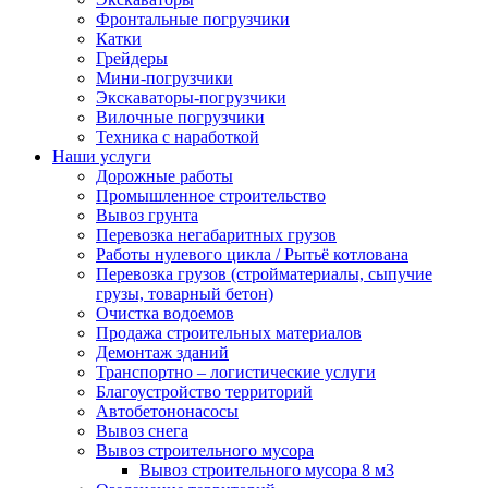
Фронтальные погрузчики
Катки
Грейдеры
Мини-погрузчики
Экскаваторы-погрузчики
Вилочные погрузчики
Техника с наработкой
Наши услуги
Дорожные работы
Промышленное строительство
Вывоз грунта
Перевозка негабаритных грузов
Работы нулевого цикла / Рытьё котлована
Перевозка грузов (стройматериалы, сыпучие
грузы, товарный бетон)
Очистка водоемов
Продажа строительных материалов
Демонтаж зданий
Транспортно – логистические услуги
Благоустройство территорий
Автобетононасосы
Вывоз снега
Вывоз строительного мусора
Вывоз строительного мусора 8 м3