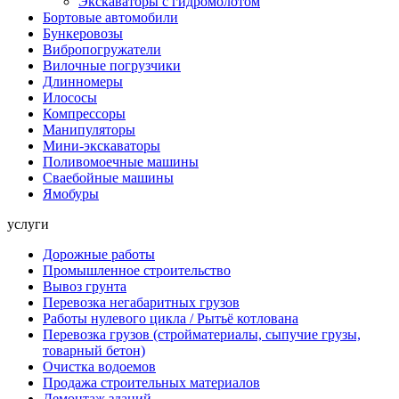
Экскаваторы с гидромолотом
Бортовые автомобили
Бункеровозы
Вибропогружатели
Вилочные погрузчики
Длинномеры
Илососы
Компрессоры
Манипуляторы
Мини-экскаваторы
Поливомоечные машины
Сваебойные машины
Ямобуры
услуги
Дорожные работы
Промышленное строительство
Вывоз грунта
Перевозка негабаритных грузов
Работы нулевого цикла / Рытьё котлована
Перевозка грузов (стройматериалы, сыпучие грузы,
товарный бетон)
Очистка водоемов
Продажа строительных материалов
Демонтаж зданий