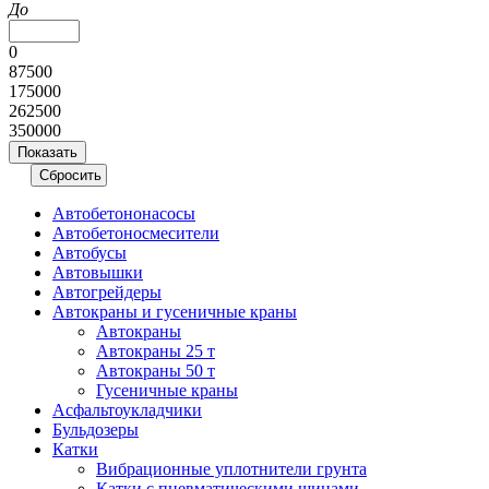
До
0
87500
175000
262500
350000
Автобетононасосы
Авто­бетоно­смесители
Автобусы
Автовышки
Автогрейдеры
Автокраны и гусеничные краны
Автокраны
Автокраны 25 т
Автокраны 50 т
Гусеничные краны
Асфальтоукладчики
Бульдозеры
Катки
Вибрационные уплотнители грунта
Катки с пневматическими шинами