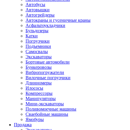
Автобусы
Автовышки
Автогрейдеры
Автокраны и гусеничные краны
Асфальтоукладчики
Бульдозеры
Катки
Погрузчики
Подъемники
Самосвалы
Экскаваторы
Бортовые автомобили
Бункеровозы
Вибропогружатели
Вилочные погрузчики
Длинномеры
Илососы
Компрессоры
Манипуляторы
Мини-экскаваторы
Поливомоечные машины
Сваебойные машины
Ямобуры
Продажа
Экскаваторы