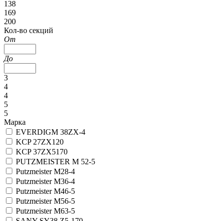
138
169
200
Кол-во секций
От
До
3
4
4
5
5
Марка
EVERDIGM 38ZX-4
KCP 27ZX120
KCP 37ZX5170
PUTZMEISTER M 52-5
Putzmeister M28-4
Putzmeister M36-4
Putzmeister M46-5
Putzmeister M56-5
Putzmeister M63-5
SANY SY38 Z5-170