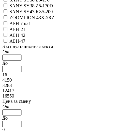
SANY SY38 Z5-170D
SANY SY43 RZ5-200
ZOOMLION 43X-5RZ
АБН 75/21
АБН-21
АБН-42
АБН-47
Эксплуатационная масса
От
До
16
4150
8283
12417
16550
Цена за смену
От
До
0