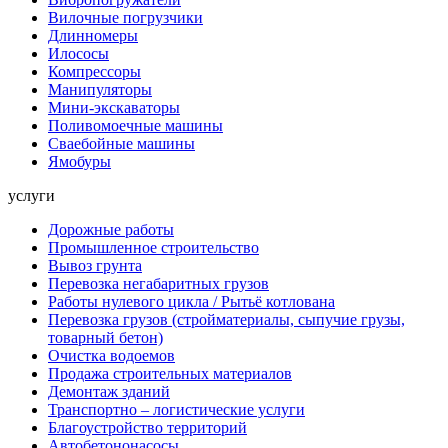
Вилочные погрузчики
Длинномеры
Илососы
Компрессоры
Манипуляторы
Мини-экскаваторы
Поливомоечные машины
Сваебойные машины
Ямобуры
услуги
Дорожные работы
Промышленное строительство
Вывоз грунта
Перевозка негабаритных грузов
Работы нулевого цикла / Рытьё котлована
Перевозка грузов (стройматериалы, сыпучие грузы,
товарный бетон)
Очистка водоемов
Продажа строительных материалов
Демонтаж зданий
Транспортно – логистические услуги
Благоустройство территорий
Автобетононасосы