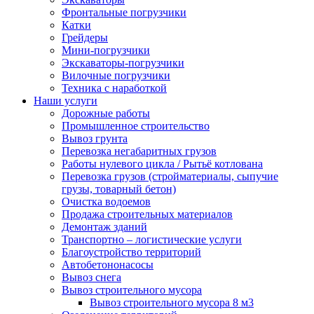
Фронтальные погрузчики
Катки
Грейдеры
Мини-погрузчики
Экскаваторы-погрузчики
Вилочные погрузчики
Техника с наработкой
Наши услуги
Дорожные работы
Промышленное строительство
Вывоз грунта
Перевозка негабаритных грузов
Работы нулевого цикла / Рытьё котлована
Перевозка грузов (стройматериалы, сыпучие
грузы, товарный бетон)
Очистка водоемов
Продажа строительных материалов
Демонтаж зданий
Транспортно – логистические услуги
Благоустройство территорий
Автобетононасосы
Вывоз снега
Вывоз строительного мусора
Вывоз строительного мусора 8 м3