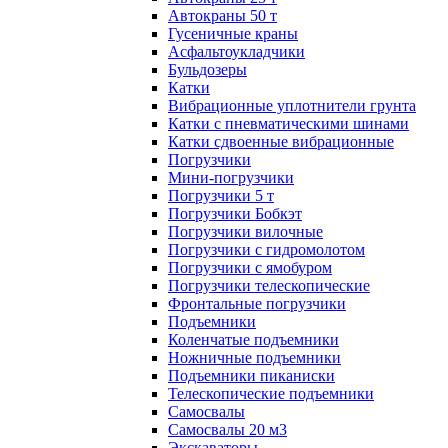
Автокраны 50 т
Гусеничные краны
Асфальтоукладчики
Бульдозеры
Катки
Вибрационные уплотнители грунта
Катки с пневматическими шинами
Катки сдвоенные вибрационные
Погрузчики
Мини-погрузчики
Погрузчики 5 т
Погрузчики Бобкэт
Погрузчики вилочные
Погрузчики с гидромолотом
Погрузчики с ямобуром
Погрузчики телескопические
Фронтальные погрузчики
Подъемники
Коленчатые подъемники
Ножничные подъемники
Подъемники пиканиски
Телескопические подъемники
Самосвалы
Самосвалы 20 м3
Экскаваторы