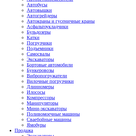
Автобусы
Автовышки
Автогрейдеры
Автокраны и гусеничные краны
Асфальтоукладчики
Бульдозеры
Катки
Погрузчики
Подъемники
Самосвалы
Экскаваторы
Бортовые автомобили
Бункеровозы
Вибропогружатели
Вилочные погрузчики
Длинномеры
Илососы
Компрессоры
Манипуляторы
Мини-экскаваторы
Поливомоечные машины
Сваебойные машины
Ямобуры
Продажа
Экскаваторы