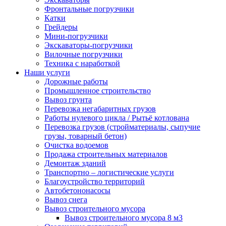
Фронтальные погрузчики
Катки
Грейдеры
Мини-погрузчики
Экскаваторы-погрузчики
Вилочные погрузчики
Техника с наработкой
Наши услуги
Дорожные работы
Промышленное строительство
Вывоз грунта
Перевозка негабаритных грузов
Работы нулевого цикла / Рытьё котлована
Перевозка грузов (стройматериалы, сыпучие
грузы, товарный бетон)
Очистка водоемов
Продажа строительных материалов
Демонтаж зданий
Транспортно – логистические услуги
Благоустройство территорий
Автобетононасосы
Вывоз снега
Вывоз строительного мусора
Вывоз строительного мусора 8 м3