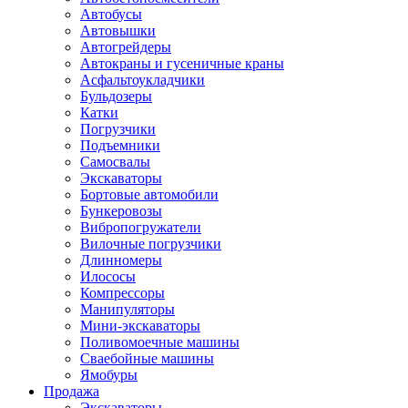
Автобусы
Автовышки
Автогрейдеры
Автокраны и гусеничные краны
Асфальтоукладчики
Бульдозеры
Катки
Погрузчики
Подъемники
Самосвалы
Экскаваторы
Бортовые автомобили
Бункеровозы
Вибропогружатели
Вилочные погрузчики
Длинномеры
Илососы
Компрессоры
Манипуляторы
Мини-экскаваторы
Поливомоечные машины
Сваебойные машины
Ямобуры
Продажа
Экскаваторы