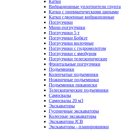
Катки
Вибрационные уплотнители грунта
Катки с пневматическими шинами
Катки сдвоенные вибрационные
Погрузчики
Мини-погрузчики
Погрузчики 5 т
Погрузчики Бобкэт
Погрузчики вилочные
Погрузчики с гидромолотом
Погрузчики с ямобуром
Погрузчики телескопические
Фронтальные погрузчики
Подъемники
Коленчатые подъемники
Ножничные подъемники
Подъемники пиканиски
Телескопические подъемники
Самосвалы
Самосвалы 20 м3
Экскаваторы
Гусеничные экскаваторы
Колесные эксакаваторы
Экскаватора JCB
Экскаваторы - планировщики