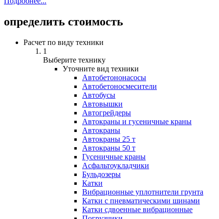
Подробнее...
определить стоимость
Расчет по виду техники
1
Выберите технику
Уточните вид техники
Автобетононасосы
Авто­бетоно­смесители
Автобусы
Автовышки
Автогрейдеры
Автокраны и гусеничные краны
Автокраны
Автокраны 25 т
Автокраны 50 т
Гусеничные краны
Асфальтоукладчики
Бульдозеры
Катки
Вибрационные уплотнители грунта
Катки с пневматическими шинами
Катки сдвоенные вибрационные
Погрузчики