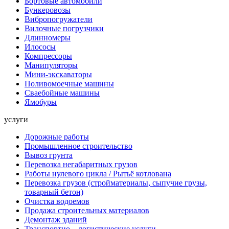
Бортовые автомобили
Бункеровозы
Вибропогружатели
Вилочные погрузчики
Длинномеры
Илососы
Компрессоры
Манипуляторы
Мини-экскаваторы
Поливомоечные машины
Сваебойные машины
Ямобуры
услуги
Дорожные работы
Промышленное строительство
Вывоз грунта
Перевозка негабаритных грузов
Работы нулевого цикла / Рытьё котлована
Перевозка грузов (стройматериалы, сыпучие грузы,
товарный бетон)
Очистка водоемов
Продажа строительных материалов
Демонтаж зданий
Транспортно – логистические услуги