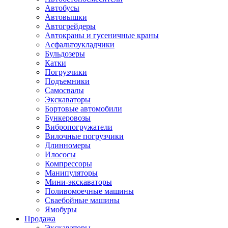
Автобусы
Автовышки
Автогрейдеры
Автокраны и гусеничные краны
Асфальтоукладчики
Бульдозеры
Катки
Погрузчики
Подъемники
Самосвалы
Экскаваторы
Бортовые автомобили
Бункеровозы
Вибропогружатели
Вилочные погрузчики
Длинномеры
Илососы
Компрессоры
Манипуляторы
Мини-экскаваторы
Поливомоечные машины
Сваебойные машины
Ямобуры
Продажа
Экскаваторы