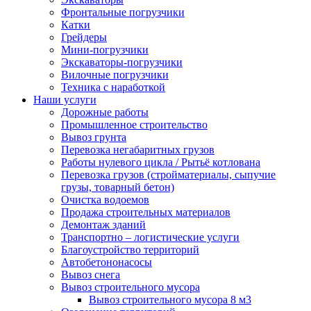
Фронтальные погрузчики
Катки
Грейдеры
Мини-погрузчики
Экскаваторы-погрузчики
Вилочные погрузчики
Техника с наработкой
Наши услуги
Дорожные работы
Промышленное строительство
Вывоз грунта
Перевозка негабаритных грузов
Работы нулевого цикла / Рытьё котлована
Перевозка грузов (стройматериалы, сыпучие
грузы, товарный бетон)
Очистка водоемов
Продажа строительных материалов
Демонтаж зданий
Транспортно – логистические услуги
Благоустройство территорий
Автобетононасосы
Вывоз снега
Вывоз строительного мусора
Вывоз строительного мусора 8 м3